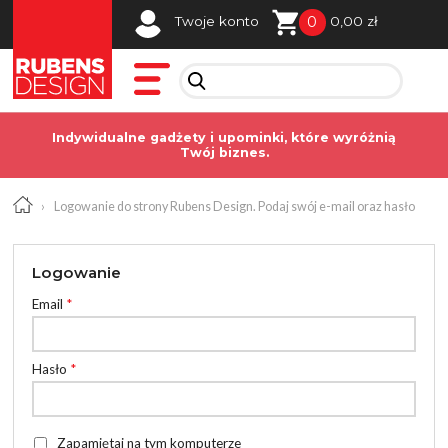
0
Twoje konto
0,00 zł
Indywidualne gadżety i upominki, które wyróżnią
Twój biznes.
›
Logowanie do strony Rubens Design. Podaj swój e-mail oraz hasło
Logowanie
Email
*
Hasło
*
Zapamiętaj na tym komputerze