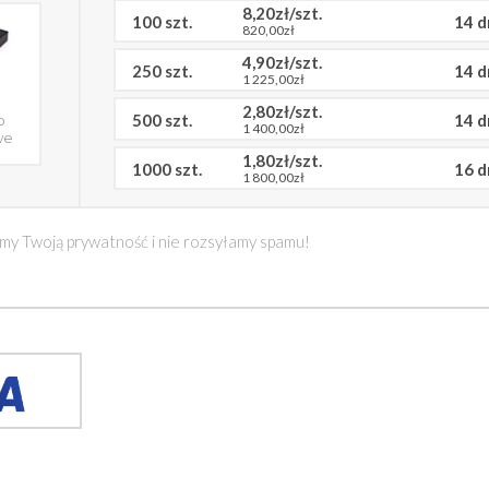
8,20zł/szt.
100 szt.
14 d
820,00zł
4,90zł/szt.
250 szt.
14 d
1 225,00zł
2,80zł/szt.
500 szt.
14 d
o
1 400,00zł
we
1,80zł/szt.
1000 szt.
16 d
1 800,00zł
my Twoją prywatność i nie rozsyłamy spamu!