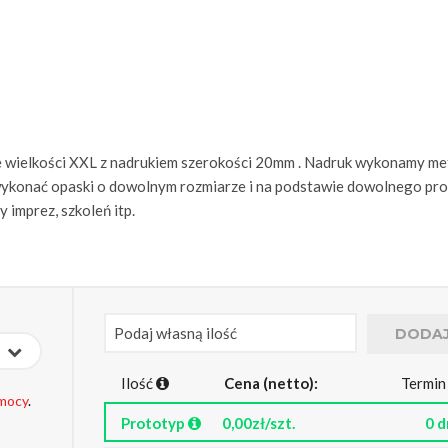
we wielkości XXL z nadrukiem szerokości 20mm . Nadruk wykonamy m
 wykonać opaski o dowolnym rozmiarze i na podstawie dowolnego pro
 imprez, szkoleń itp.
Ilość
Cena (netto):
Termin
mocy
.
Prototyp
0,00zł/szt.
0 d