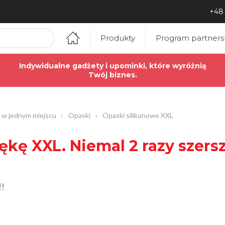
+48 
Produkty
Program partners
Indywidualne gadżety i upominki, które wyróżnią
Twój biznes.
 w jednym miejscu
›
Opaski
›
Opaski silikonowe XXL
ękę XXL. Niemal 2 razy szers
!!