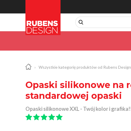
›
Wszystkie kategorię produktów od Rubens Design
Opaski silikonowe na r
standardowej opaski
Opaski silikonowe XXL - Twój kolor i grafika!