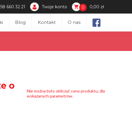
58 660 32 21
Twoje konto
0,00 zł
0
ki
Blog
Kontakt
O nas
ze o
Nie można było obliczyć ceny produktu, dla
wskazanych parametrów.