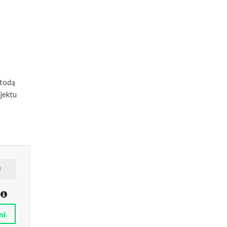
etodą
jektu
ni