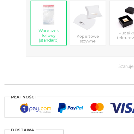
Woreczek
Pudełk
foliowy
Kopertowe
tekturo
(standard)
sztywne
Szanuje
PŁATNOŚCI
DOSTAWA