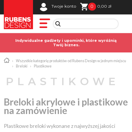
0
Twoje konto
0,00 zł
Indywidualne gadżety i upominki, które wyróżnią
Twój biznes.
›
Wszystkie kategorię produktów od Rubens Design w jednym miejscu
›
Breloki
›
Plastikowe
PLASTIKOWE
Breloki akrylowe i plastikowe
na zamówienie
Plastikowe breloki wykonane z najwyższej jakości