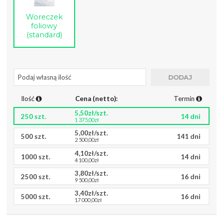
Woreczek
foliowy
(standard)
Ilość
Cena (netto):
Termin
5,50zł/szt.
250 szt.
14 dni
1 375,00zł
5,00zł/szt.
500 szt.
141 dni
2 500,00zł
4,10zł/szt.
1000 szt.
14 dni
4 100,00zł
3,80zł/szt.
2500 szt.
16 dni
9 500,00zł
3,40zł/szt.
5000 szt.
16 dni
17 000,00zł