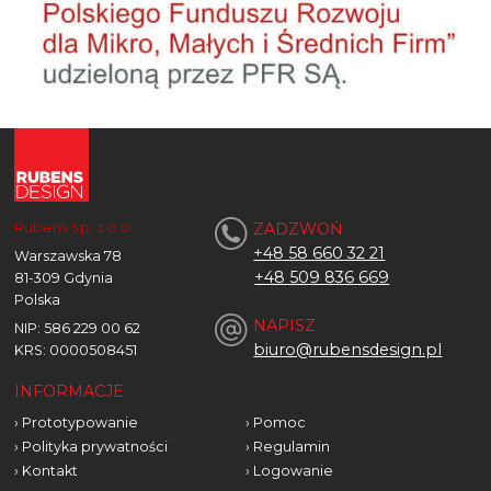
Rubens Sp. z o.o.
ZADZWOŃ
+48 58 660 32 21
Warszawska 78
+48
509 836 669
81-309 Gdynia
Polska
NAPISZ
NIP: 586 229 00 62
biuro@rubensdesign.pl
KRS: 0000508451
INFORMACJE
›
Prototypowanie
›
Pomoc
›
Polityka prywatności
›
Regulamin
›
Kontakt
›
Logowanie