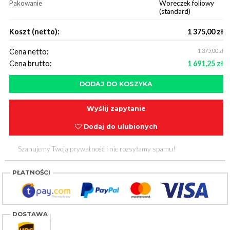
Pakowanie
Woreczek foliowy
(standard)
Koszt (netto):
1 375,00 zł
Cena netto:
1 375,00 zł
Cena brutto:
1 691,25 zł
Wyślij zapytanie
Dodaj do ulubionych
Szanujemy Twoją prywatność i nie rozsyłamy spamu!
PŁATNOŚCI
DOSTAWA