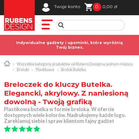
0
Twoje konto
0,00 zł
Indywidualne gadżety i upominki, które wyróżnią
Twój biznes.
›
Wszystkie kategorię produktów od Rubens Design w jednym miejscu
›
Breloki
›
Plastikowe
›
Brelok Butelka
Breloczek do kluczy Butelka.
Elegancki, akrylowy. Z naniesioną
dowolną - Twoją grafiką
Plastikowa butelka w formie breloka. W ofercie
dostępnych wiele kolorów. Nadrukujemy każde logo.
Zareklamuj siebie i spraw klientom fajny gadżet