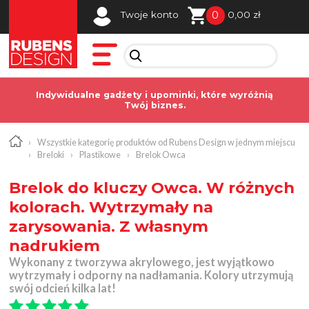
0
Twoje konto
0,00 zł
Indywidualne gadżety i upominki, które wyróżnią
Twój biznes.
›
Wszystkie kategorię produktów od Rubens Design w jednym miejscu
›
Breloki
›
Plastikowe
›
Brelok Owca
Brelok do kluczy Owca. W różnych
kolorach. Wytrzymały na
zarysowania. Z własnym
nadrukiem
Wykonany z tworzywa akrylowego, jest wyjątkowo
wytrzymały i odporny na nadłamania. Kolory utrzymują
swój odcień kilka lat!