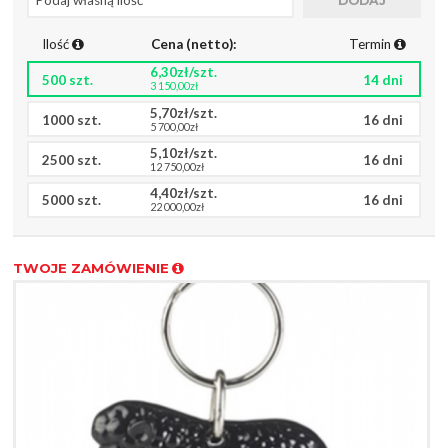
Ilość
Cena (netto):
Termin
6,30zł/szt.
500 szt.
14 dni
3 150,00zł
5,70zł/szt.
1000 szt.
16 dni
5 700,00zł
5,10zł/szt.
2500 szt.
16 dni
12 750,00zł
4,40zł/szt.
5000 szt.
16 dni
22 000,00zł
TWOJE ZAMÓWIENIE