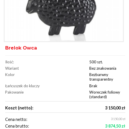
Brelok Owca
Ilość:
500 szt.
Wariant
Bez znakowania
Kolor
Bezbarwny
transparentny
Łańcuszek do kluczy
Brak
Pakowanie
Woreczek foliowy
(standard)
Koszt (netto):
3 150,00 zł
Cena netto:
3 150,00 zł
Cena brutto:
3 874,50 zł