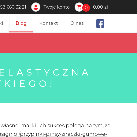
58 660 32 21
Twoje konto
0,00 zł
0
ki
Blog
Kontakt
O nas
 ELASTYCZNA
TKIEGO!
łasnej marki. Ich sukces polega na tym, że
esign.pl/przypinki-pinsy-znaczki-gumowe-