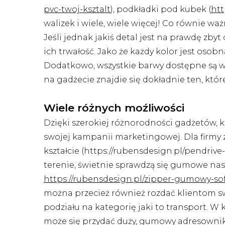
pvc-twoj-ksztalt
), podkładki pod kubek (
htt
walizek i wiele, wiele więcej! Co równie 
Jeśli jednak jakiś detal jest na prawdę zby
ich trwałość. Jako że każdy kolor jest osob
Dodatkowo, wszystkie barwy dostępne są w s
na gadżecie znajdie się dokładnie ten, któr
Wiele różnych moźliwości
Dzięki szerokiej różnorodności gadżetów, k
swojej kampanii marketingowej. Dla firmy 
kształcie (https://rubensdesign.pl/pendriv
terenie, świetnie sprawdzą się gumowe naszy
https://rubensdesign.pl/zipper-gumowy-sof
można przecież również rozdać klientom sw
podziału na kategorię jaki to transport. W
może się przydać duży, gumowy adresownik