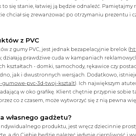
 to się stanie, łatwiej ją będzie odnaleźć. Pamiętajmy r
e chciał się zrewanżować po otrzymaniu prezentu i czę
duktów z PVC
 z gumy PVC, jest jednak bezapelacyjnie brelok (
ht
ty, działają prawdziwe cuda w kampaniach reklamowyc
ch kształtach - domki, samochody, rękawice czy postac
o, jak i dwustronnych wersjach. Dodatkowo, istnieje
ki-gumowe-pvc-3d-twoj-ksztalt
). Ich największym atute
dającą w oko grafikę. Klient chętnie przypnie sobie ta
przez co z czasem, może wytworzyć się z nią pewna wię
ia własnego gadżetu?
indywidualnego produktu, jest wręcz dziecinnie prosty
ztę, a do Ciebie będzie należeć jedynie cierpliwość i 