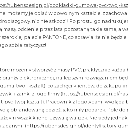
ps://rubensdesign.pl/podkladki-gumowa-pvc-twoj-ksz
ważne, możemy je odlać w dowolnym kształcie, z zacho
t drobiazgowy, nic nie szkodzi! Po prostu go nadrukuje
ną masą, odcienie przez lata pozostaną takie same, a 
zerokiej palecie PANTONE, co sprawia, że nie będzie 
ego sobie zażyczysz!
tóre możemy stworzyć z masy PVC, praktycznie każda b
z branży elektronicznej, najlepszym rozwiązaniem bę
e-guma-twoj-ksztalt), co zachęci klientów, do zakupu 
wki i zamki z logo firmy (
https://rubensdesign.pl/na
t-pvc-twoj-ksztalt
). Pracownik z logotypami wygląda b
oją obrandowaną odzież, jako miły podarek. Pole do p
 każdym wszak klienci używają walizek. Niekiedy jednak
 z danymi (
https://rubensdesign.pl/identyfikatory-gu