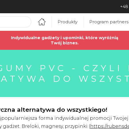
+48 
Produkty
Program partners
Indywidualne gadżety i upominki, które wyróżnią
Twój biznes.
GUMY PVC - CZYLI
ATYWA DO WSZYS
yczna alternatywa do wszystkiego!
popularniejsza forma indywidualnej promocji Twojej w
gadżet. Breloki, magnesy, przypinki (
https://rubensd