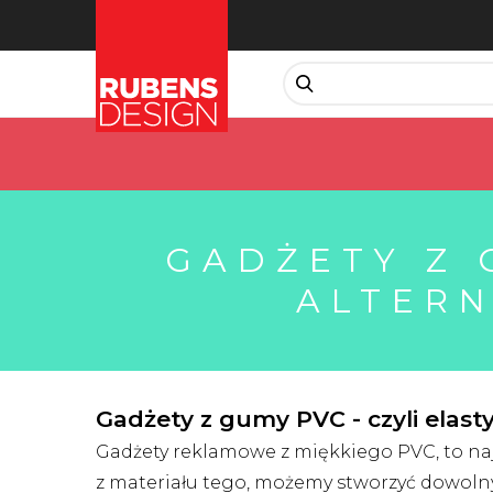
GADŻETY Z 
ALTERN
Gadżety z gumy PVC - czyli elast
Gadżety reklamowe z miękkiego PVC, to naj
z materiału tego, możemy stworzyć dowolny 