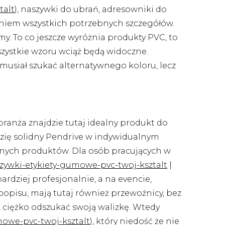
talt
), naszywki do ubrań, adresowniki do
waniem wszystkich potrzebnych szczegółów.
my. To co jeszcze wyróżnia produkty PVC, to
wszystkie wzoru wciąż będą widoczne.
musiał szukać alternatywnego koloru, lecz
ranża znajdzie tutaj idealny produkt do
dzię solidny Pendrive w indywidualnym
innych produktów. Dla osób pracujących w
szywki-etykiety-gumowe-pvc-twoj-ksztalt
|
ardziej profesjonalnie, a na evencie,
opisu, mają tutaj również przewoźnicy, bez
, ciężko odszukać swoją walizkę. Wtedy
mowe-pvc-twoj-ksztalt
), który niedość że nie