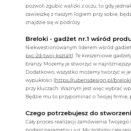
pozwoli zgubić walizki z oczu, to gdy jednak
zawieszkę z naszym logiem przy sobie, będzi
znajdzie się w podróży.
Breloki - gadżet nr.1 wśród pro
Niekwestionowanym liderem wśród gadżetów
pvc-2d-twoj-ksztalt
). Te kieszeniowe gadże
branży. Możemy je stworzyć w najróżniejszy
Dodatkowo, wszystko możemy tworzyć w jedn
wypukłości (
https://rubensdesign.pl/brelo
przy kluczach. Ważnym jest więc wybrać wpa
Będzie mu to przypominać o Twojej firmie, 
Czego potrzebujesz do stworzen
Cały proces realizacji zamówienia Twojego 
podasz parametry i już. My zrobimy całą res