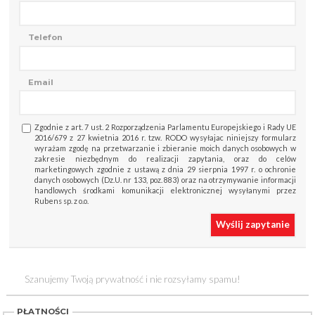
Telefon
Email
Zgodnie z art. 7 ust. 2 Rozporządzenia Parlamentu Europejskiego i Rady UE
2016/679 z 27 kwietnia 2016 r. tzw. RODO wysyłajac niniejszy formularz
wyrażam zgodę na przetwarzanie i zbieranie moich danych osobowych w
zakresie niezbędnym do realizacji zapytania, oraz do celów
marketingowych zgodnie z ustawą z dnia 29 sierpnia 1997 r. o ochronie
danych osobowych (Dz.U. nr 133, poz. 883) oraz na otrzymywanie informacji
handlowych środkami komunikacji elektronicznej wysyłanymi przez
Rubens sp. z o.o.
Wyślij zapytanie
Szanujemy Twoją prywatność i nie rozsyłamy spamu!
PŁATNOŚCI