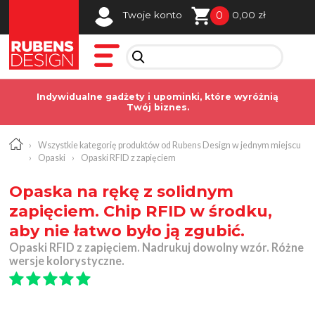
0
Twoje konto
0,00 zł
Indywidualne gadżety i upominki, które wyróżnią
Twój biznes.
›
Wszystkie kategorię produktów od Rubens Design w jednym miejscu
›
Opaski
›
Opaski RFID z zapięciem
Opaska na rękę z solidnym
zapięciem. Chip RFID w środku,
aby nie łatwo było ją zgubić.
Opaski RFID z zapięciem. Nadrukuj dowolny wzór. Różne
wersje kolorystyczne.