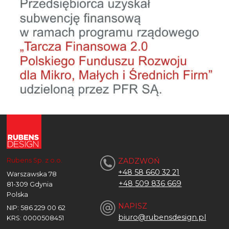
Rubens Sp. z o.o.
ZADZWOŃ
+48 58 660 32 21
Warszawska 78
+48
509 836 669
81-309 Gdynia
Polska
NAPISZ
NIP: 586 229 00 62
biuro@rubensdesign.pl
KRS: 0000508451