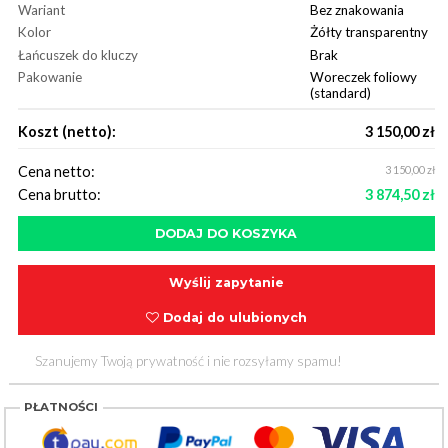
Wariant
Bez znakowania
Kolor
Żółty transparentny
Łańcuszek do kluczy
Brak
Pakowanie
Woreczek foliowy
(standard)
Koszt (netto):
3 150,00 zł
Cena netto:
3 150,00 zł
Cena brutto:
3 874,50 zł
Wyślij zapytanie
Dodaj do ulubionych
Szanujemy Twoją prywatność i nie rozsyłamy spamu!
PŁATNOŚCI