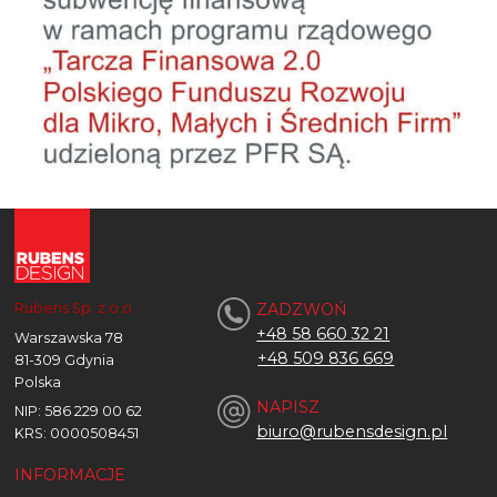
Rubens Sp. z o.o.
ZADZWOŃ
+48 58 660 32 21
Warszawska 78
+48
509 836 669
81-309 Gdynia
Polska
NAPISZ
NIP: 586 229 00 62
biuro@rubensdesign.pl
KRS: 0000508451
INFORMACJE