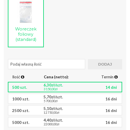
Woreczek
foliowy
(standard)
Ilość
Cena (netto):
Termin
6,30zł/szt.
500 szt.
14 dni
3 150,00zł
5,70zł/szt.
1000 szt.
16 dni
5 700,00zł
5,10zł/szt.
2500 szt.
16 dni
12 750,00zł
4,40zł/szt.
5000 szt.
16 dni
22 000,00zł