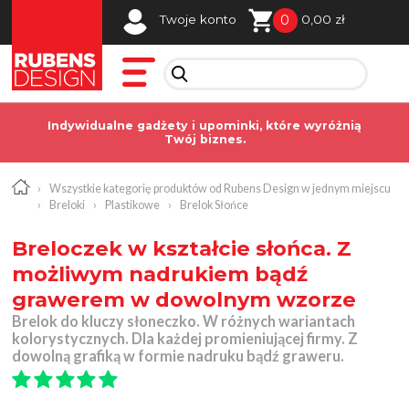
0
Twoje konto
0,00 zł
Indywidualne gadżety i upominki, które wyróżnią
Twój biznes.
›
Wszystkie kategorię produktów od Rubens Design w jednym miejscu
›
Breloki
›
Plastikowe
›
Brelok Słońce
Breloczek w kształcie słońca. Z
możliwym nadrukiem bądź
grawerem w dowolnym wzorze
Brelok do kluczy słoneczko. W różnych wariantach
kolorystycznych. Dla każdej promieniującej firmy. Z
dowolną grafiką w formie nadruku bądź graweru.