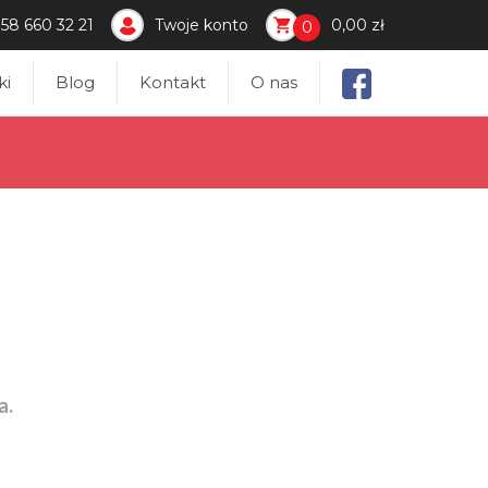
58 660 32 21
Twoje konto
0,00 zł
0
ki
Blog
Kontakt
O nas
a.