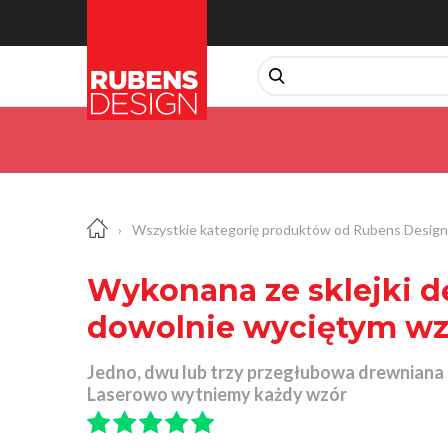
›
Wszystkie kategorię produktów od Rubens Design
Wykonana ze sklejki d
dowolnie wyciętym w
Jedno, dwu lub trzy przegłubowa drewniana
Laserowo wytniemy każdy wzór