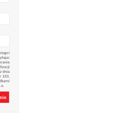
iego i
yłajac
eranie
izacji
z dnia
r 133,
odkami
.o.
nie