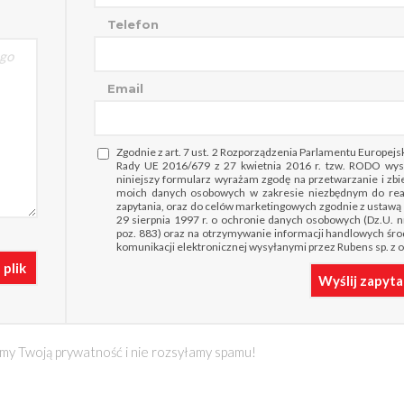
Telefon
Email
Zgodnie z art. 7 ust. 2 Rozporządzenia Parlamentu Europejsk
Rady UE 2016/679 z 27 kwietnia 2016 r. tzw. RODO wys
niniejszy formularz wyrażam zgodę na przetwarzanie i zbi
moich danych osobowych w zakresie niezbędnym do real
zapytania, oraz do celów marketingowych zgodnie z ustawą 
29 sierpnia 1997 r. o ochronie danych osobowych (Dz.U. n
poz. 883) oraz na otrzymywanie informacji handlowych śr
komunikacji elektronicznej wysyłanymi przez Rubens sp. z o
plik
Wyślij zapyta
my Twoją prywatność i nie rozsyłamy spamu!