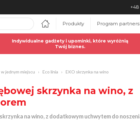
+48 
Produkty
Program partners
Indywidualne gadżety i upominki, które wyróżnią
Twój biznes.
 w jednym miejscu
›
Eco linia
›
EKO skrzynka na wino
ębowej skrzynka na wino, z
zorem
 skrzynka na wino, z dodatkowym uchwytem do noszeni