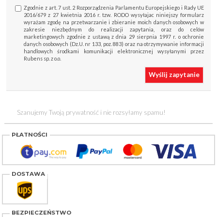
Zgodnie z art. 7 ust. 2 Rozporządzenia Parlamentu Europejskiego i Rady UE
2016/679 z 27 kwietnia 2016 r. tzw. RODO wysyłajac niniejszy formularz
wyrażam zgodę na przetwarzanie i zbieranie moich danych osobowych w
zakresie niezbędnym do realizacji zapytania, oraz do celów
marketingowych zgodnie z ustawą z dnia 29 sierpnia 1997 r. o ochronie
danych osobowych (Dz.U. nr 133, poz. 883) oraz na otrzymywanie informacji
handlowych środkami komunikacji elektronicznej wysyłanymi przez
Rubens sp. z o.o.
Wyślij zapytanie
Szanujemy Twoją prywatność i nie rozsyłamy spamu!
PŁATNOŚCI
DOSTAWA
BEZPIECZEŃSTWO