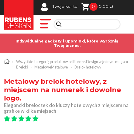
0
Twoje konto
0,00 zł
Indywidualne gadżety i upominki, które wyróżnią
Twój biznes.
›
Wszystkie kategorię produktów od Rubens Design w jednym miejscu
›
Breloki
›
MetaloweMetalowe
›
Brelok hotelowy
Metalowy brelok hotelowy, z
miejscem na numerek i dowolne
logo.
Elegancki breloczek do kluczy hotelowych z miejscem na
grafike w kilka miejsach