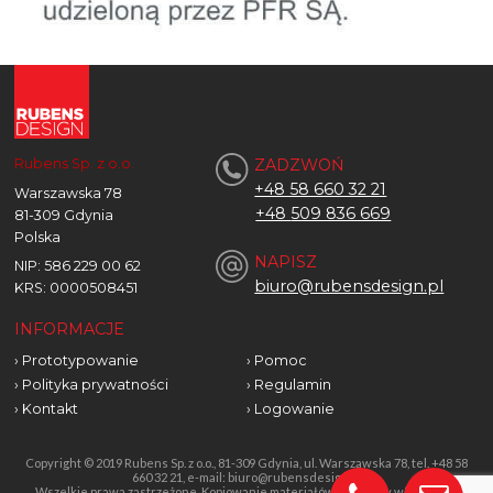
Rubens Sp. z o.o.
ZADZWOŃ
+48 58 660 32 21
Warszawska 78
+48
509 836 669
81-309 Gdynia
Polska
NAPISZ
NIP: 586 229 00 62
biuro@rubensdesign.pl
KRS: 0000508451
INFORMACJE
›
Prototypowanie
›
Pomoc
›
Polityka prywatności
›
Regulamin
›
Kontakt
›
Logowanie
Copyright © 2019 Rubens Sp. z o.o., 81-309 Gdynia, ul. Warszawska 78, tel. +48 58
660 32 21, e-mail: biuro@rubensdesign.pl
Wszelkie prawa zastrzeżone. Kopiowanie materiałów bez zgody właściciela