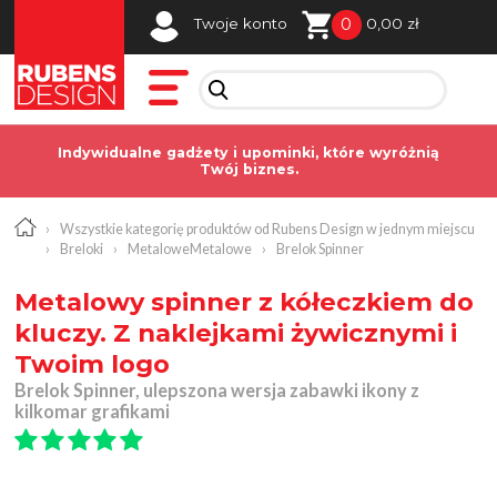
0
Twoje konto
0,00 zł
Indywidualne gadżety i upominki, które wyróżnią
Twój biznes.
›
Wszystkie kategorię produktów od Rubens Design w jednym miejscu
›
Breloki
›
MetaloweMetalowe
›
Brelok Spinner
Metalowy spinner z kółeczkiem do
kluczy. Z naklejkami żywicznymi i
Twoim logo
Brelok Spinner, ulepszona wersja zabawki ikony z
kilkomar grafikami