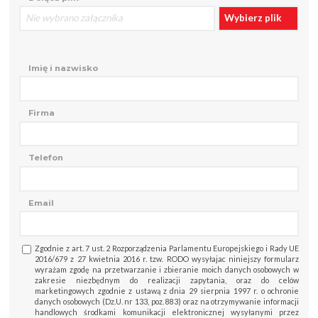
Nie wybrano załącznika
Wybierz plik
Imię i nazwisko
Firma
Telefon
Email
Zgodnie z art. 7 ust. 2 Rozporządzenia Parlamentu Europejskiego i Rady UE
2016/679 z 27 kwietnia 2016 r. tzw. RODO wysyłajac niniejszy formularz
wyrażam zgodę na przetwarzanie i zbieranie moich danych osobowych w
zakresie niezbędnym do realizacji zapytania, oraz do celów
marketingowych zgodnie z ustawą z dnia 29 sierpnia 1997 r. o ochronie
danych osobowych (Dz.U. nr 133, poz. 883) oraz na otrzymywanie informacji
handlowych środkami komunikacji elektronicznej wysyłanymi przez