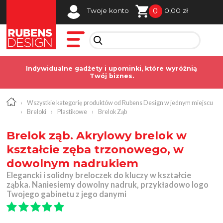
0
Twoje konto
0,00 zł
Indywidualne gadżety i upominki, które wyróżnią
Twój biznes.
›
Wszystkie kategorię produktów od Rubens Design w jednym miejscu
›
Breloki
›
Plastikowe
›
Brelok Ząb
Brelok ząb. Akrylowy brelok w
kształcie zęba trzonowego, w
dowolnym nadrukiem
Elegancki i solidny breloczek do kluczy w kształcie
ząbka. Naniesiemy dowolny nadruk, przykładowo logo
Twojego gabinetu z jego danymi