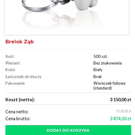
Brelok Ząb
Ilość:
500 szt.
Wariant
Bez znakowania
Kolor
Biały
Łańcuszek do kluczy
Brak
Pakowanie
Woreczek foliowy
(standard)
Koszt (netto):
3 150,00 zł
Cena netto:
3 150,00 zł
Cena brutto:
3 874,50 zł