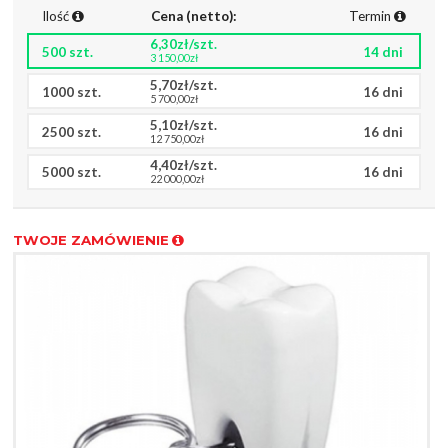
Ilość
Cena (netto):
Termin
6,30zł/szt.
500 szt.
14 dni
3 150,00zł
5,70zł/szt.
1000 szt.
16 dni
5 700,00zł
5,10zł/szt.
2500 szt.
16 dni
12 750,00zł
4,40zł/szt.
5000 szt.
16 dni
22 000,00zł
TWOJE ZAMÓWIENIE