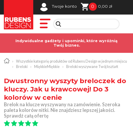
0
Twoje konto
0,00 zł
Indywidualne gadżety i upominki, które wyróżnią
Twój biznes.
›
Wszystkie kategorię produktów od Rubens Design w jednym miejscu
›
Breloki
›
MiękkieMiękkie
›
Breloki wyszywane Twój kształt
Dwustronny wyszyty breloczek do
kluczy. Jak u krawcowej! Do 3
kolorów w cenie
Brelok na klucze wyszywany na zamówienie. Szeroka
paleta kolorów nitki. Nie znajdziesz lepszej jakości.
Sprawdź całą ofertę