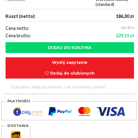
(standard)
Koszt (netto):
186,30 zł
Cena netto:
186,30 zł
Cena brutto:
229,15 zł
Wyślij zapytanie
Dodaj do ulubionych
Szanujemy Twoją prywatność i nie rozsyłamy spamu!
PŁATNOŚCI
DOSTAWA