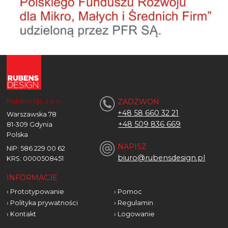
Rubens Sp. z o.o.
ZADZWOŃ
+48 58 660 32 21
Warszawska 78
+48
509 836 669
81-309 Gdynia
Polska
NAPISZ
NIP: 586 229 00 62
biuro@rubensdesign.pl
KRS: 0000508451
INFORMACJE
›
Prototypowanie
›
Pomoc
›
Polityka prywatności
›
Regulamin
›
Kontakt
›
Logowanie